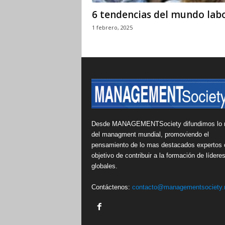
6 tendencias del mundo lab
1 febrero, 2025
Desde MANAGEMENTSociety difundimos lo 
del managment mundial, promoviendo el
pensamiento de lo mas destacados expertos 
objetivo de contribuir a la formación de lídere
globales.
Contáctenos:
contacto@managementsociety.