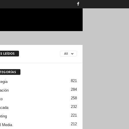
S LEÍDOS
All
TEGORÍAS
821
tegia
284
ación
258
to
232
acada
221
ting
212
l Media