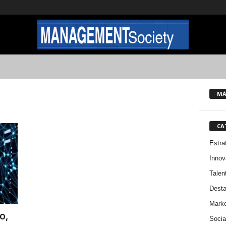
MÁ
CA
Estra
Innov
Talen
Dest
Marke
o,
Socia