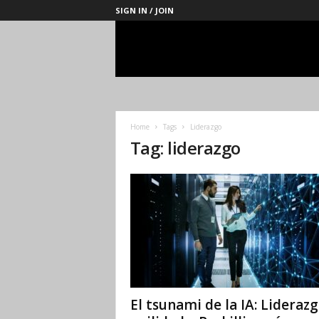
SIGN IN / JOIN
Management
Society
Home
Tags
Liderazgo
Tag: liderazgo
El tsunami de la IA: Liderazg