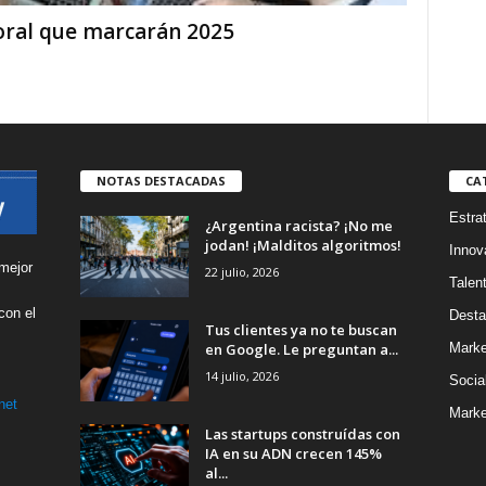
oral que marcarán 2025
NOTAS DESTACADAS
CA
Estra
¿Argentina racista? ¡No me
jodan! ¡Malditos algoritmos!
Innov
mejor
22 julio, 2026
Talen
con el
Desta
Tus clientes ya no te buscan
s
en Google. Le preguntan a...
Marke
14 julio, 2026
Socia
net
Marke
Las startups construídas con
IA en su ADN crecen 145%
al...