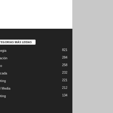
TEGORIAS MÁS LEIDAS
821
tegia
284
ación
258
to
232
cada
221
ting
212
l Media
134
ting