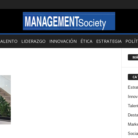
TALENTO
LIDERAZGO
INNOVACIÓN
ÉTICA
ESTRATEGIA
POLÍT
MÁ
CA
Estra
Innov
Talen
Dest
Marke
Socia