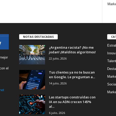
Marke
NOTAS DESTACADAS
CA
Estra
¿Argentina racista? ¡No me
jodan! ¡Malditos algoritmos!
Innov
mejor
22 julio, 2026
Talen
con el
Desta
Tus clientes ya no te buscan
s
en Google. Le preguntan a...
Marke
14 julio, 2026
Socia
net
Marke
Las startups construídas con
IA en su ADN crecen 145%
al...
6 julio, 2026