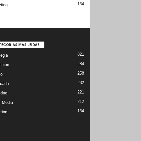
134
ting
TEGORIAS MÁS LEIDAS
821
tegia
284
ación
258
to
232
cada
221
ting
212
l Media
134
ting