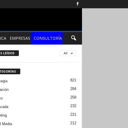
ICA
EMPRESAS
CONSULTORÍA
S LEÍDOS
All
TEGORÍAS
821
tegia
284
ación
258
to
232
acada
221
ting
212
l Media