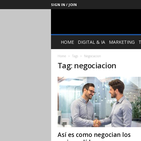
SIGN IN / JOIN
Management
Society
HOME
DIGITAL & IA
MARKETING
Home
Tags
Negociacion
Tag: negociacion
Así es como negocian los