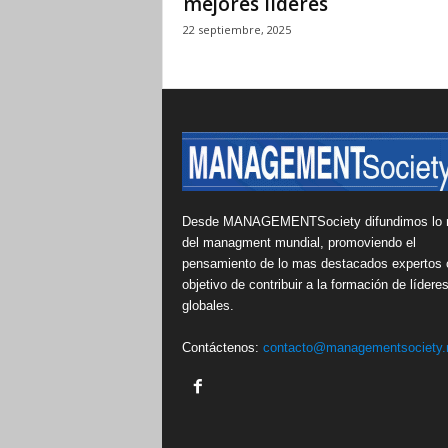
mejores líderes
22 septiembre, 2025
Desde MANAGEMENTSociety difundimos lo 
del managment mundial, promoviendo el
pensamiento de lo mas destacados expertos 
objetivo de contribuir a la formación de lídere
globales.
Contáctenos:
contacto@managementsociety.