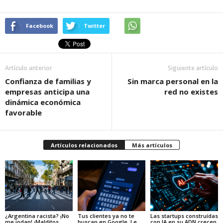
Facebook
Twitter
Artículo anterior
Siguiente artículo
Confianza de familias y
Sin marca personal en la
empresas anticipa una
red no existes
dinámica económica
favorable
Artículos relacionados
Más artículos
¿Argentina racista? ¡No
Tus clientes ya no te
Las startups construídas
me jodan! ¡Malditos
buscan en Google. Le
con IA en su ADN crecen