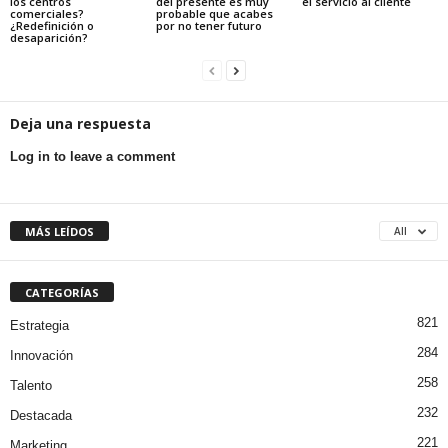
los centros
del presente es muy
el servicio al cliente
comerciales?
probable que acabes
¿Redefinición o
por no tener futuro
desaparición?
Deja una respuesta
Log in to leave a comment
MÁS LEÍDOS
All
CATEGORÍAS
821
Estrategia
284
Innovación
258
Talento
232
Destacada
221
Marketing