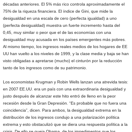
décadas anteriores. El 5% más rico controla aproximadamente el
75% de la riqueza financiera. El índice de Gini, que mide la
desigualdad en una escala de cero (perfecta igualdad) a uno
(perfecta desigualdad) muestra un fuerte incremento hasta del
0,45, muy similar o peor que el de las economías con una
desigualdad muy acusada en los países emergentes más pobres.
Al mismo tiempo, los ingresos reales medios de los hogares de EE
UU han vuelto a los niveles de 1999, y la clase media y baja se han
visto obligadas a apretarse (mucho) el cinturón por la reducción
tanto de los ingresos como de su patrimonio.
Los economistas Krugman y Robin Wells lanzan una atrevida tesis:
en 2007 EE.UU. era un país con una extraordinaria desigualdad y
justo después de alcanzar este hito entró de lleno en la peor
recesión desde la Gran Depresión. “Es probable que no fuera una
coincidencia”, dicen. Para ambos, la desigualdad extrema en la
distribución de los ingresos condujo a una polarización política
extrema y esto obstaculizó que se diera una respuesta política a la
crisis. De ello se queja Obama, de los impedimentos que los