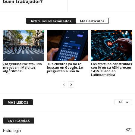
buen trabajador?
Artículos relacionados
Más artículos
¿Argentina racista? ¡No
Tus clientes ya no te
Las startups construídas
me jodan! ¡Malditos
buscan en Google. Le
con IA en su ADN crecen
algoritmos!
preguntan a una IA.
145% al año en
Latinoamérica
MÁS LEÍDOS
All
CATEGORÍAS
821
Estrategia