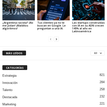
¿Argentina racista? ¡No
Tus clientes ya no te
Las startups construídas
me jodan! ¡Malditos
buscan en Google. Le
con IA en su ADN crecen
algoritmos!
preguntan a una IA.
145% al año en
Latinoamérica
MÁS LEÍDOS
All
CATEGORÍAS
821
Estrategia
284
Innovación
258
Talento
232
Destacada
221
Marketing