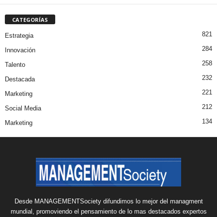
CATEGORÍAS
821
Estrategia
284
Innovación
258
Talento
232
Destacada
221
Marketing
212
Social Media
134
Marketing
Desde MANAGEMENTSociety difundimos lo mejor del managment
mundial, promoviendo el pensamiento de lo mas destacados expertos