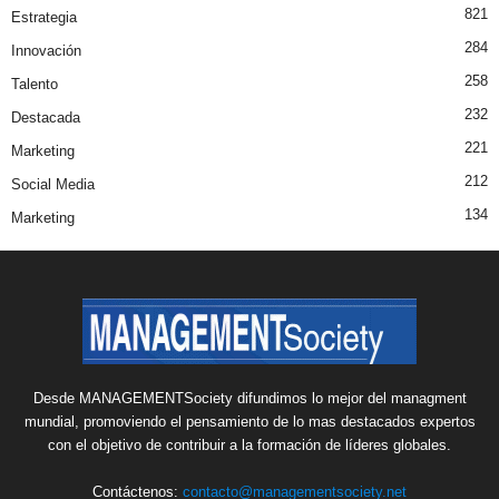
821
Estrategia
284
Innovación
258
Talento
232
Destacada
221
Marketing
212
Social Media
134
Marketing
Desde MANAGEMENTSociety difundimos lo mejor del managment
mundial, promoviendo el pensamiento de lo mas destacados expertos
con el objetivo de contribuir a la formación de líderes globales.
Contáctenos:
contacto@managementsociety.net