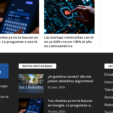
entes ya no te buscan en
Las startups construídas con IA
. Le preguntan a una IA.
en su ADN crecen 145% al año
en Latinoamérica
NOTAS DESTACADAS
CA
Estra
¿Argentina racista? ¡No me
jodan! ¡Malditos algoritmos!
Innov
mejor
22 julio, 2026
Talen
con el
Desta
Tus clientes ya no te buscan
s
en Google. Le preguntan a...
Marke
14 julio, 2026
Socia