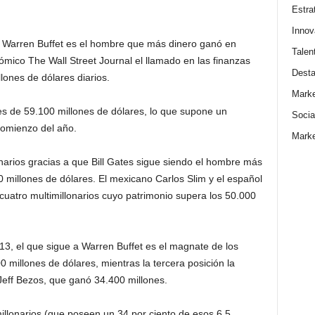
Estra
Innov
 Warren Buffet es el hombre que más dinero ganó en
Talen
mico The Wall Street Journal el llamado en las finanzas
Dest
ones de dólares diarios.
Marke
s de 59.100 millones de dólares, lo que supone un
Socia
comienzo del año.
Marke
narios gracias a que Bill Gates sigue siendo el hombre más
 millones de dólares. El mexicano Carlos Slim y el español
cuatro multimillonarios cuyo patrimonio supera los 50.000
13, el que sigue a Warren Buffet es el magnate de los
millones de dólares, mientras la tercera posición la
Jeff Bezos, que ganó 34.400 millones.
illonarios (que poseen un 34 por ciento de esos 6,5