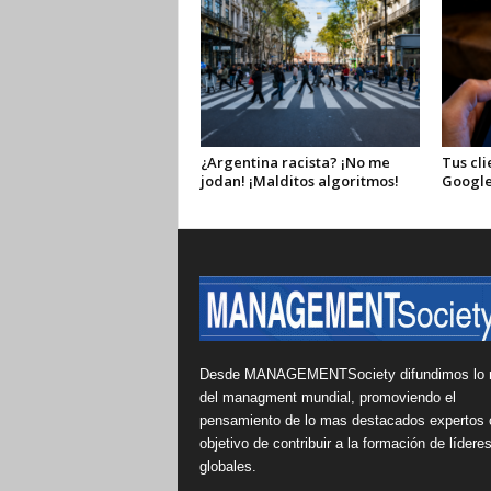
¿Argentina racista? ¡No me
Tus cli
jodan! ¡Malditos algoritmos!
Google
Desde MANAGEMENTSociety difundimos lo 
del managment mundial, promoviendo el
pensamiento de lo mas destacados expertos 
objetivo de contribuir a la formación de lídere
globales.