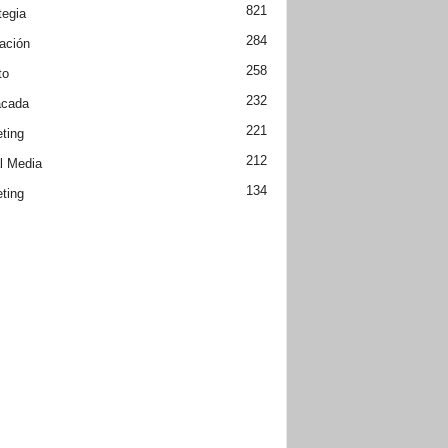
821
tegia
284
ación
258
to
232
acada
221
ting
212
l Media
134
ting