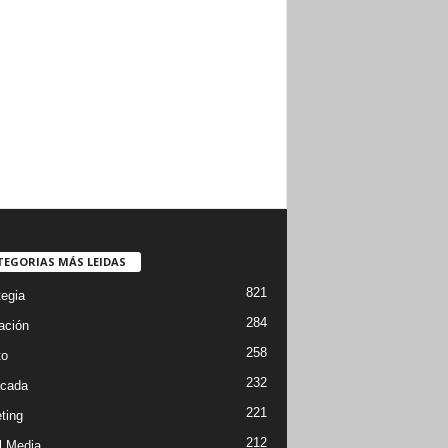
TEGORIAS MÁS LEIDAS
821
tegia
284
ación
258
to
232
cada
221
ting
212
l Media