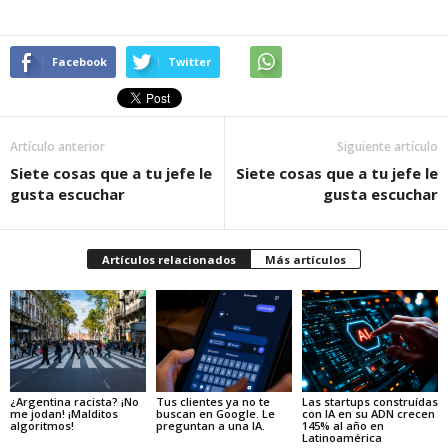
Facebook
Twitter
Artículo anterior
Siguiente artículo
Siete cosas que a tu jefe le
Siete cosas que a tu jefe le
gusta escuchar
gusta escuchar
Artículos relacionados
Más artículos
¿Argentina racista? ¡No
Tus clientes ya no te
Las startups construídas
me jodan! ¡Malditos
buscan en Google. Le
con IA en su ADN crecen
algoritmos!
preguntan a una IA.
145% al año en
Latinoamérica