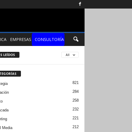
ICA
EMPRESAS
CONSULTORÍA
S LEÍDOS
All
TEGORÍAS
821
tegia
284
ación
258
to
232
acada
221
ting
212
l Media