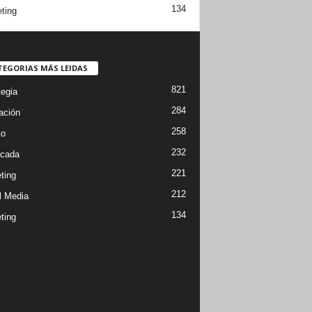
134
ting
TEGORIAS MÁS LEIDAS
821
tegia
284
ación
258
to
232
cada
221
ting
212
l Media
134
ting