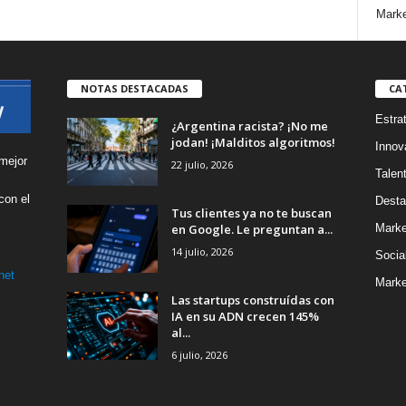
Marke
NOTAS DESTACADAS
CA
Estra
¿Argentina racista? ¡No me
jodan! ¡Malditos algoritmos!
Innov
mejor
22 julio, 2026
Talen
con el
Desta
Tus clientes ya no te buscan
s
en Google. Le preguntan a...
Marke
14 julio, 2026
Socia
net
Marke
Las startups construídas con
IA en su ADN crecen 145%
al...
6 julio, 2026