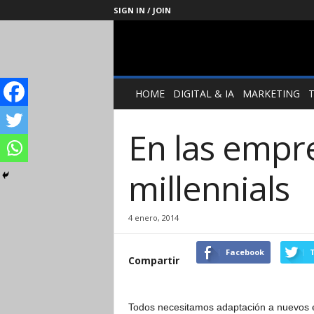
SIGN IN / JOIN
Management
Society
HOME
DIGITAL & IA
MARKETING
En las empre
millennials
4 enero, 2014
Facebook
T
Compartir
Todos necesitamos adaptación a nuevos es