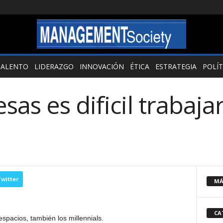
TALENTO
LIDERAZGO
INNOVACIÓN
ÉTICA
ESTRATEGIA
POLÍT
sas es dificil trabaja
witter
MÁ
CA
pacios, también los millennials.