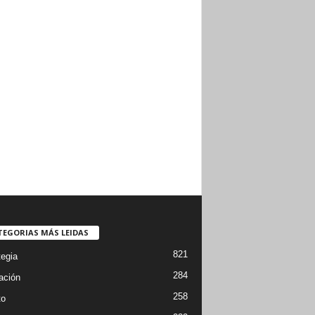
TEGORIAS MÁS LEIDAS
821
tegia
284
ación
258
to