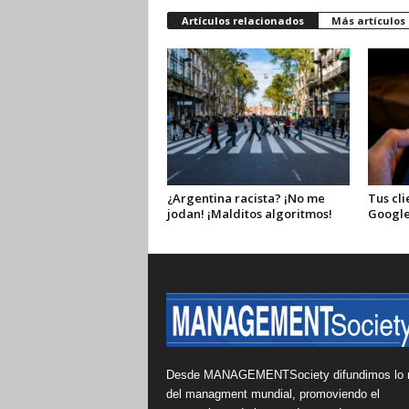
Artículos relacionados
Más artículos
¿Argentina racista? ¡No me
Tus cli
jodan! ¡Malditos algoritmos!
Google
Desde MANAGEMENTSociety difundimos lo 
del managment mundial, promoviendo el