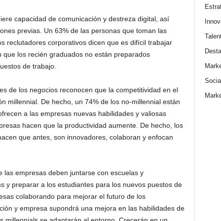
Estra
ere capacidad de comunicación y destreza digital, así
Innov
iones previas. Un 63% de las personas que toman las
Talen
 reclutadores corporativos dicen que es difícil trabajar
Dest
n que los recién graduados no están preparados
Marke
uestos de trabajo.
Socia
s de los negocios reconocen que la competitividad en el
Marke
ón millennial. De hecho, un 74% de los no-millennial están
frecen a las empresas nuevas habilidades y valiosas
presas hacen que la productividad aumente. De hecho, los
hacen que antes, son innovadores, colaboran y enfocan
e las empresas deben juntarse con escuelas y
s y preparar a los estudiantes para los nuevos puestos de
esas colaborando para mejorar el futuro de los
ación y empresa supondrá una mejora en las habilidades de
os millennials se adaptarán al entorno. Crecerán en un