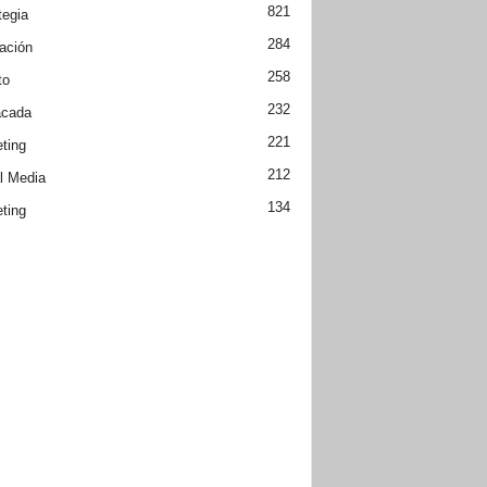
821
tegia
284
ación
258
to
232
acada
221
ting
212
l Media
134
ting