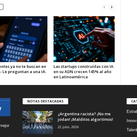
entes ya no te buscan en
Las startups construídas con IA
. Le preguntan a una IA.
en su ADN crecen 145% al año
en Latinoamérica
NOTAS DESTACADAS
CA
Estra
¿Argentina racista? ¡No me
jodan! ¡Malditos algoritmos!
Innov
mejor
22 julio, 2026
Talen