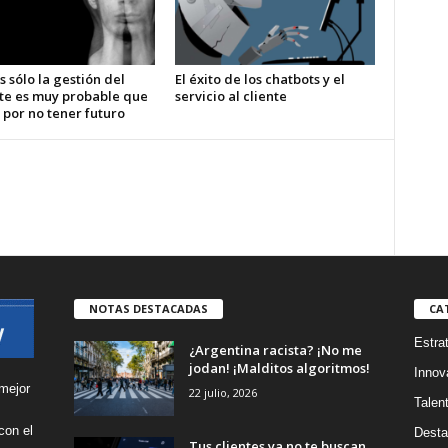
s sólo la gestión del
El éxito de los chatbots y el
te es muy probable que
servicio al cliente
 por no tener futuro
NOTAS DESTACADAS
CA
Estra
¿Argentina racista? ¡No me
jodan! ¡Malditos algoritmos!
Innov
mejor
22 julio, 2026
Talen
con el
Desta
Tus clientes ya no te buscan