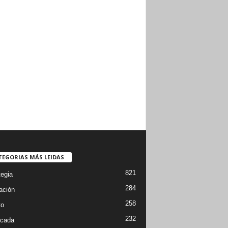
TEGORIAS MÁS LEIDAS
821
tegia
284
ación
258
to
232
cada