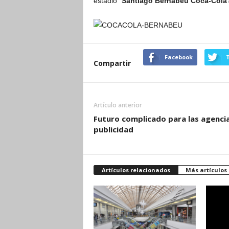
estadio “
Santiago Bernabéu Coca-Cola
Facebook
T
Compartir
Artículo anterior
Futuro complicado para las agenci
publicidad
Artículos relacionados
Más artículos