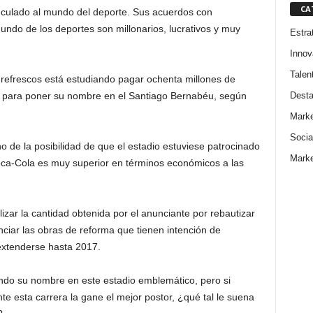
CA
culado al mundo del deporte. Sus acuerdos con
undo de los deportes son millonarios, lucrativos y muy
Estra
Innov
Talen
refrescos está estudiando pagar ochenta millones de
Dest
id para poner su nombre en el Santiago Bernabéu, según
Marke
Socia
 de la posibilidad de que el estadio estuviese patrocinado
Marke
Coca-Cola es muy superior en términos económicos a las
.
ilizar la cantidad obtenida por el anunciante por rebautizar
nciar las obras de reforma que tienen intención de
extenderse hasta 2017.
do su nombre en este estadio emblemático, pero si
 esta carrera la gane el mejor postor, ¿qué tal le suena