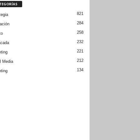
TEGORÍAS
821
tegia
284
ación
258
to
232
acada
221
ting
212
l Media
134
ting