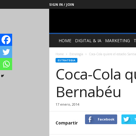
SIGN IN / JOIN
Management
Society
HOME
DIGITAL & IA
MARKETING
Home
Estrategia
Coca-Cola quiere el estadio Sant
ESTRATEGIA
Coca-Cola qu
Bernabéu
17 enero, 2014
Facebook
T
Compartir