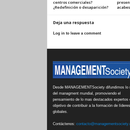
centros comerciales?
presen
¿Redefinición o desaparición?
acabes
Deja una respuesta
Log in to leave a comment
Desde MANAGEMENTSociety difundimos lo 
del managment mundial, promoviendo el
pensamiento de lo mas destacados expertos 
objetivo de contribuir a la formación de lídere
globales.
Contáctenos:
contacto@managementsociety.