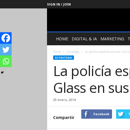
SIGN IN / JOIN
Management
Society
HOME
DIGITAL & IA
MARKETING
Home
Estrategia
La policía española estudia utiliz
ESTRATEGIA
La policía e
Glass en sus
29 enero, 2014
Facebook
T
Compartir