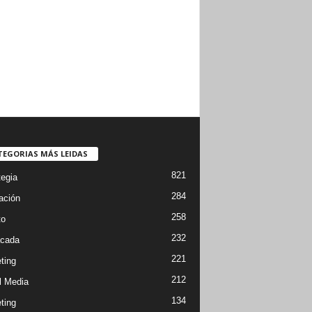
TEGORIAS MÁS LEIDAS
821
tegia
284
ación
258
to
232
cada
221
ting
212
l Media
134
ting