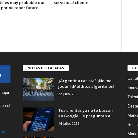
te es muy probable que
servicio al cliente
 por no tener futuro
NOTAS DESTACADAS
CA
Estra
¿Argentina racista? ¡No me
jodan! ¡Malditos algoritmos!
Innov
mejor
22 julio, 2026
Talen
con el
Desta
Tus clientes ya no te buscan
s
en Google. Le preguntan a...
Marke
14 julio, 2026
Socia
net
Marke