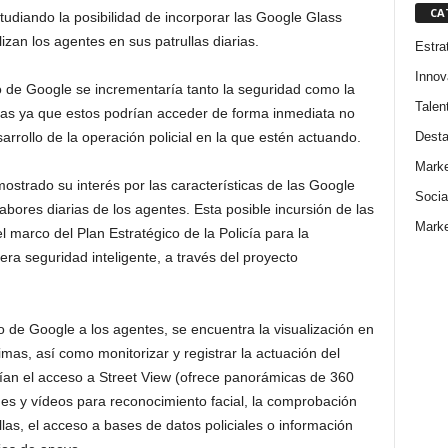
CA
studiando la posibilidad de incorporar las Google Glass
zan los agentes en sus patrullas diarias.
Estra
Innov
o de Google se incrementaría tanto la seguridad como la
Talen
icías ya que estos podrían acceder de forma inmediata no
Dest
arrollo de la operación policial en la que estén actuando.
Marke
 mostrado su interés por las características de las Google
Socia
labores diarias de los agentes. Esta posible incursión de las
Marke
l marco del Plan Estratégico de la Policía para la
a seguridad inteligente, a través del proyecto
vo de Google a los agentes, se encuentra la visualización en
mas, así como monitorizar y registrar la actuación del
rían el acceso a Street View (ofrece panorámicas de 360
nes y vídeos para reconocimiento facial, la comprobación
las, el acceso a bases de datos policiales o información