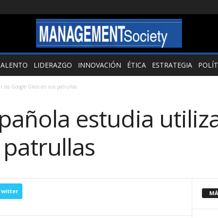
TALENTO
LIDERAZGO
INNOVACIÓN
ÉTICA
ESTRATEGIA
POLÍT
ar las Google Glass en sus patrullas
spañola estudia utiliz
 patrullas
witter
MÁ