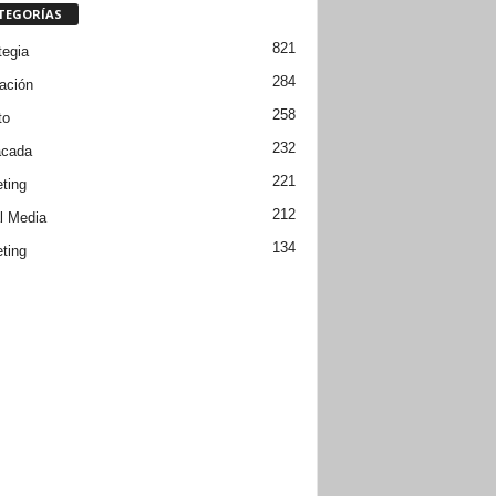
TEGORÍAS
821
tegia
284
ación
258
to
232
acada
221
ting
212
l Media
134
ting