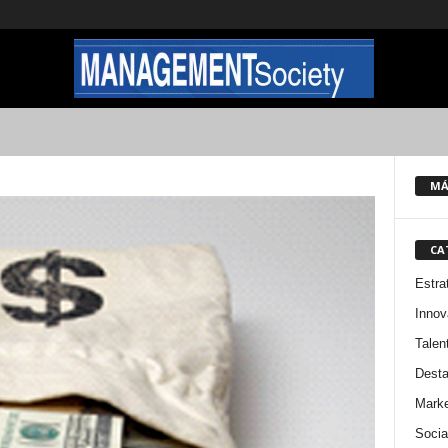
MÁ
CA
Estra
Innov
Talen
Dest
Marke
Socia