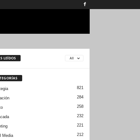
S LEÍDOS
All
TEGORÍAS
821
tegia
284
ación
258
to
232
acada
221
ting
212
l Media