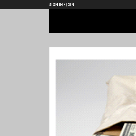
SIGN IN / JOIN
Management
Society