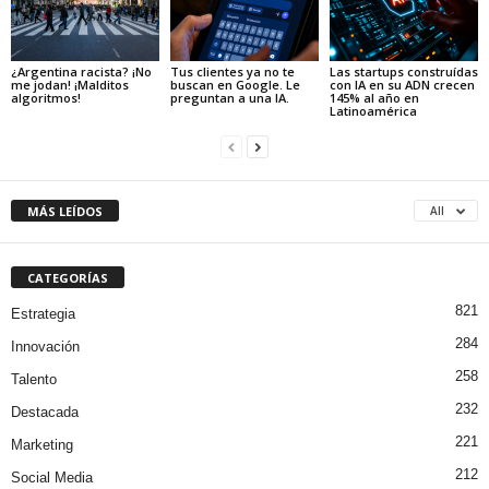
¿Argentina racista? ¡No
Tus clientes ya no te
Las startups construídas
me jodan! ¡Malditos
buscan en Google. Le
con IA en su ADN crecen
algoritmos!
preguntan a una IA.
145% al año en
Latinoamérica
MÁS LEÍDOS
All
CATEGORÍAS
821
Estrategia
284
Innovación
258
Talento
232
Destacada
221
Marketing
212
Social Media