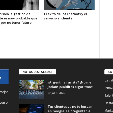
s sólo la gestión del
El éxito de los chatbots y el
te es muy probable que
servicio al cliente
 por no tener futuro
NOTAS DESTACADAS
CA
Estra
¿Argentina racista? ¡No me
jodan! ¡Malditos algoritmos!
Innov
mejor
22 julio, 2026
Talen
con el
Desta
Tus clientes ya no te buscan
s
en Google. Le preguntan a...
Marke