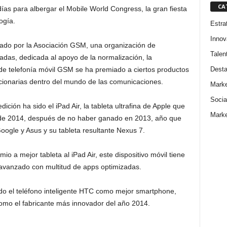
CA
ías para albergar el Mobile World Congress, la gran fiesta
ogía.
Estra
Innov
zado por la Asociación GSM, una organización de
Talen
das, dedicada al apoyo de la normalización, la
Dest
de telefonía móvil GSM se ha premiado a ciertos productos
ucionarias dentro del mundo de las comunicaciones.
Marke
Socia
ción ha sido el iPad Air, la tableta ultrafina de Apple que
Marke
 de 2014, después de no haber ganado en 2013, año que
Google y Asus y su tableta resultante Nexus 7.
o a mejor tableta al iPad Air, este dispositivo móvil tiene
avanzado con multitud de apps optimizadas.
do el teléfono inteligente HTC como mejor smartphone,
mo el fabricante más innovador del año 2014.