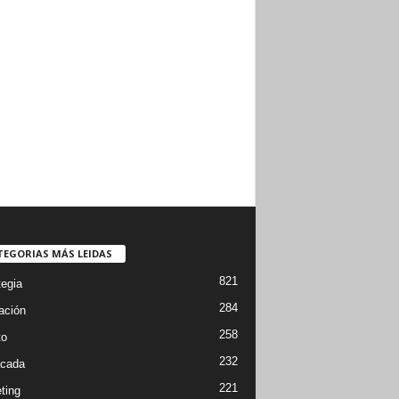
TEGORIAS MÁS LEIDAS
821
tegia
284
ación
258
to
232
cada
221
ting