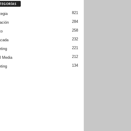
TEGORÍAS
821
tegia
284
ación
258
to
232
acada
221
ting
212
l Media
134
ting