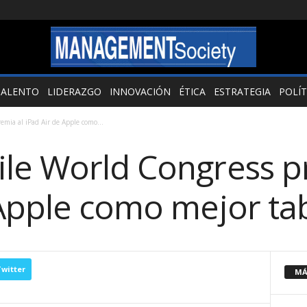
TALENTO
LIDERAZGO
INNOVACIÓN
ÉTICA
ESTRATEGIA
POLÍT
mia al iPad Air de Apple como...
le World Congress p
 Apple como mejor tab
witter
MÁ