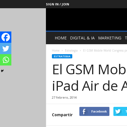
SIGN IN / JOIN
Management
Society
HOME
DIGITAL & IA
MARKETING
Home
Estrategia
El GSM Mobile World Congress pre
ESTRATEGIA
El GSM Mobi
iPad Air de
27 febrero, 2014
Facebook
T
Compartir