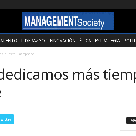
TALENTO
LIDERAZGO
INNOVACIÓN
ÉTICA
ESTRATEGIA
POLÍT
po a nuestro Smartphone
 dedicamos más tiem
e
witter
MÁ