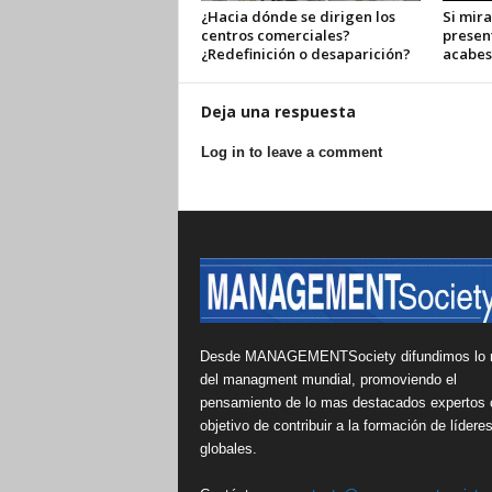
¿Hacia dónde se dirigen los
Si mira
centros comerciales?
presen
¿Redefinición o desaparición?
acabes
Deja una respuesta
Log in to leave a comment
Desde MANAGEMENTSociety difundimos lo 
del managment mundial, promoviendo el
pensamiento de lo mas destacados expertos 
objetivo de contribuir a la formación de lídere
globales.