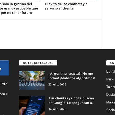
s sólo la gestión del
El éxito de los chatbots y el
te es muy probable que
servicio al cliente
 por no tener futuro
NOTAS DESTACADAS
CA
Estra
¿Argentina racista? ¡No me
jodan! ¡Malditos algoritmos!
Innov
mejor
22 julio, 2026
Talen
con el
Desta
Tus clientes ya no te buscan
s
en Google. Le preguntan a...
Marke
14 julio, 2026
Socia