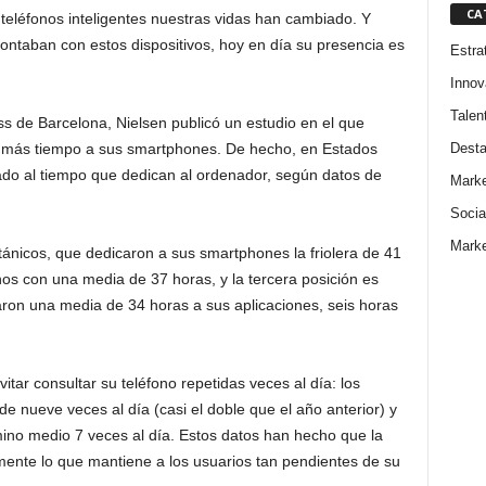
CA
teléfonos inteligentes nuestras vidas han cambiado. Y
ontaban con estos dispositivos, hoy en día su presencia es
Estra
Innov
Talen
s de Barcelona, Nielsen publicó un estudio en el que
Dest
n más tiempo a sus smartphones. De hecho, en Estados
rado al tiempo que dedican al ordenador, según datos de
Marke
Socia
Marke
tánicos, que dedicaron a sus smartphones la friolera de 41
anos con una media de 37 horas, y la tercera posición es
ron una media de 34 horas a sus aplicaciones, seis horas
tar consultar su teléfono repetidas veces al día: los
e nueve veces al día (casi el doble que el año anterior) y
mino medio 7 veces al día. Estos datos han hecho que la
mente lo que mantiene a los usuarios tan pendientes de su