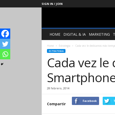
SIGN IN / JOIN
Management
Society
HOME
DIGITAL & IA
MARKETING
Home
Estrategia
Cada vez le dedicamos más tiem
ESTRATEGIA
Cada vez le
Smartphon
28 febrero, 2014
Facebook
T
Compartir