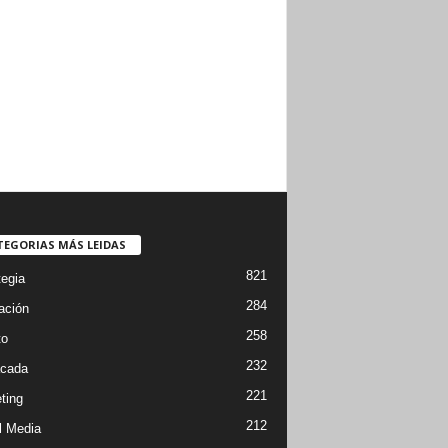
TEGORIAS MÁS LEIDAS
821
tegia
284
ación
258
to
232
cada
221
ting
212
l Media