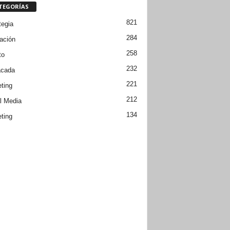
TEGORÍAS
821
tegia
284
ación
258
to
232
acada
221
ting
212
l Media
134
ting