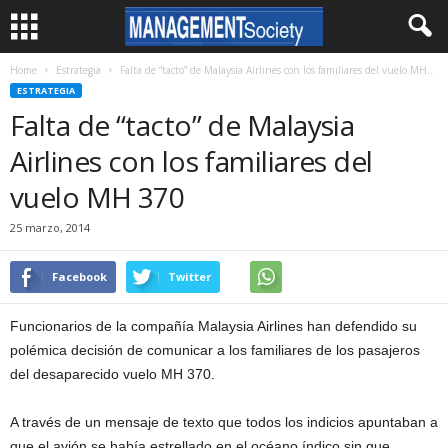
Home
Estrategia
Falta de “tacto” de Malaysia Airlines con los familiares del vuelo MH...
ESTRATEGIA
Falta de “tacto” de Malaysia
Airlines con los familiares del
vuelo MH 370
25 marzo, 2014
Facebook
Twitter
Funcionarios de la compañía Malaysia Airlines han defendido su
polémica decisión de comunicar a los familiares de los pasajeros
del desaparecido vuelo MH 370.
A través de un mensaje de texto que todos los indicios apuntaban a
que el avión se había estrellado en el océano índico sin que