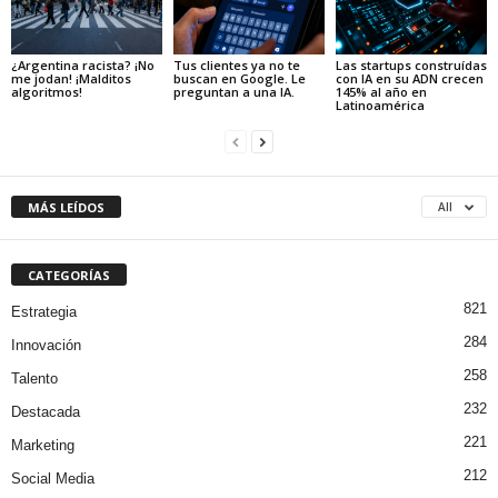
¿Argentina racista? ¡No
Tus clientes ya no te
Las startups construídas
me jodan! ¡Malditos
buscan en Google. Le
con IA en su ADN crecen
algoritmos!
preguntan a una IA.
145% al año en
Latinoamérica
MÁS LEÍDOS
All
CATEGORÍAS
821
Estrategia
284
Innovación
258
Talento
232
Destacada
221
Marketing
212
Social Media