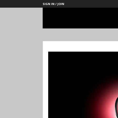
SIGN IN / JOIN
Management
Society