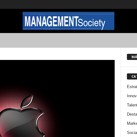
MÁ
CA
Estra
Innov
Talen
Dest
Marke
Socia