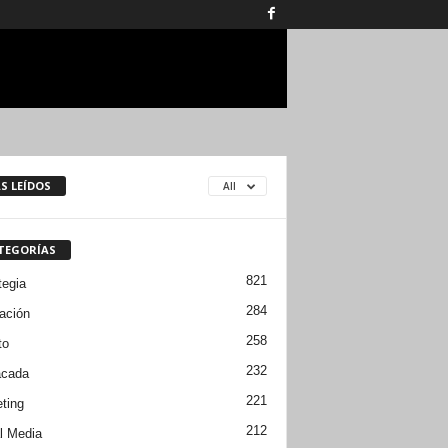
S LEÍDOS
All
TEGORÍAS
821
tegia
284
ación
258
to
232
acada
221
ting
212
l Media