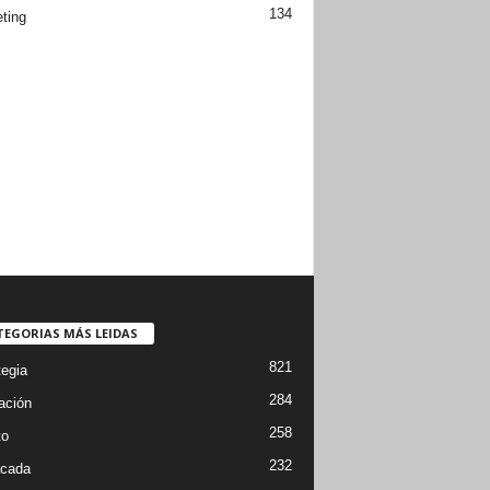
134
ting
TEGORIAS MÁS LEIDAS
821
tegia
284
ación
258
to
232
cada