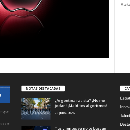
Marke
NOTAS DESTACADAS
CA
Estra
¿Argentina racista? ¡No me
jodan! ¡Malditos algoritmos!
Innov
mejor
22 julio, 2026
Talen
con el
Desta
Tus clientes ya no te buscan
s