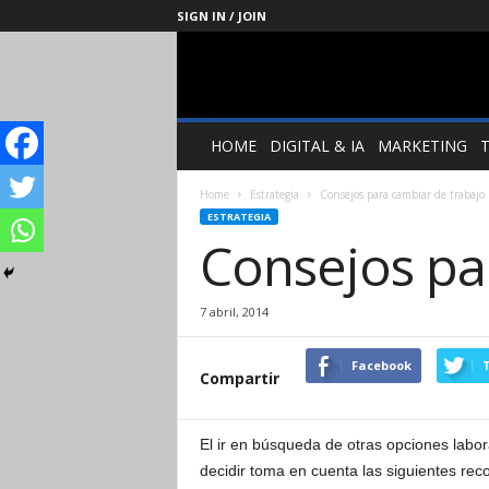
SIGN IN / JOIN
Management
Society
HOME
DIGITAL & IA
MARKETING
Home
Estrategia
Consejos para cambiar de trabajo
ESTRATEGIA
Consejos pa
7 abril, 2014
Facebook
T
Compartir
El ir en búsqueda de otras opciones labor
decidir toma en cuenta las siguientes r