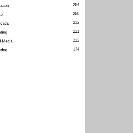
284
ación
258
to
232
acada
221
ting
212
l Media
134
ting