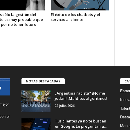
s sólo la gestión del
El éxito de los chatbots y el
te es muy probable que
servicio al cliente
 por no tener futuro
NOTAS DESTACADAS
CA
Estra
¿Argentina racista? ¡No me
jodan! ¡Malditos algoritmos!
Innov
mejor
22 julio, 2026
Talen
con el
Desta
Tus clientes ya no te buscan
s
en Google. Le preguntan a...
Marke