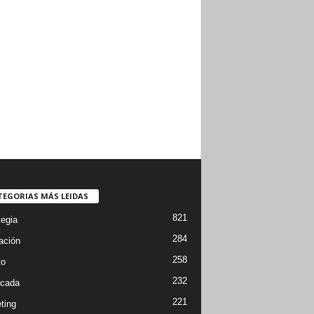
TEGORIAS MÁS LEIDAS
821
tegia
284
ación
258
to
232
cada
221
ting