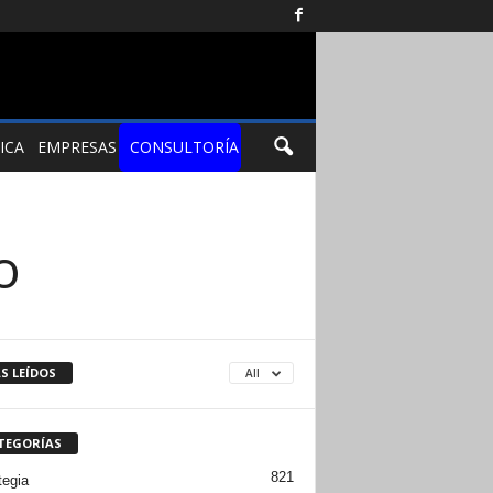
ICA
EMPRESAS
CONSULTORÍA
o
S LEÍDOS
All
TEGORÍAS
821
tegia