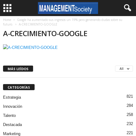
Home
Google ha aumentado sus ingresos un 19% pero generando dudas sobre su
futuro.
A-CRECIMIENTO-GOOGLE
A-CRECIMIENTO-GOOGLE
MÁS LEÍDOS
All
CATEGORÍAS
821
Estrategia
284
Innovación
258
Talento
232
Destacada
221
Marketing