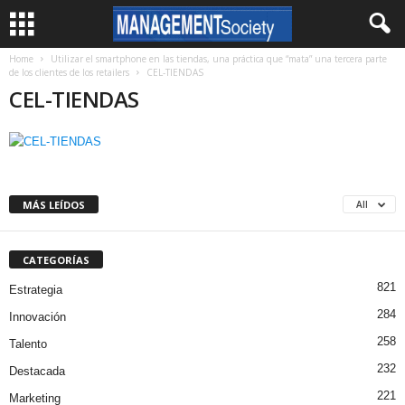
Home
Utilizar el smartphone en las tiendas, una práctica que “mata” una tercera parte
de los clientes de los retailers
CEL-TIENDAS
CEL-TIENDAS
MÁS LEÍDOS
All
CATEGORÍAS
821
Estrategia
284
Innovación
258
Talento
232
Destacada
221
Marketing