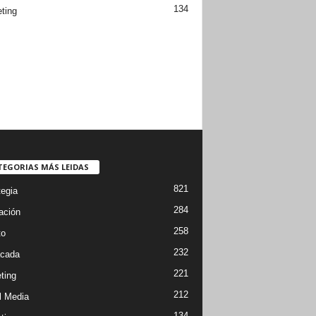
134
ting
TEGORIAS MÁS LEIDAS
821
tegia
284
ación
258
to
232
cada
221
ting
212
l Media
134