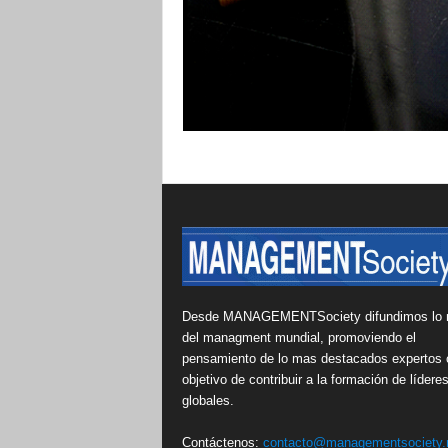
Desde MANAGEMENTSociety difundimos lo 
del managment mundial, promoviendo el
pensamiento de lo mas destacados expertos 
objetivo de contribuir a la formación de lídere
globales.
Contáctenos:
contacto@managementsociety.