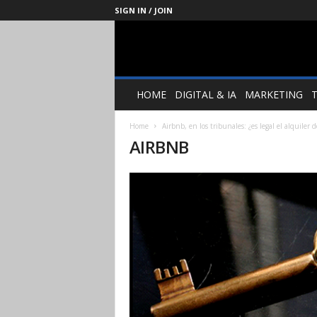
SIGN IN / JOIN
Management
Society
HOME
DIGITAL & IA
MARKETING
Home
Airbnb, en los tribunales: ¿es legal el alquiler 
AIRBNB