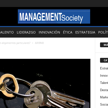
TALENTO
LIDERAZGO
INNOVACIÓN
ÉTICA
ESTRATEGIA
POLÍT
de alojamientos particulares?
AIRBNB
MÁ
CA
Estra
Innov
Talen
Dest
Marke
Socia