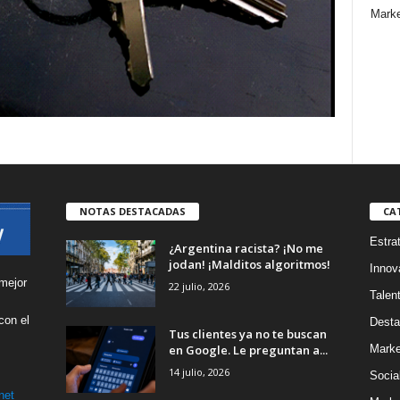
Marke
NOTAS DESTACADAS
CA
Estra
¿Argentina racista? ¡No me
jodan! ¡Malditos algoritmos!
Innov
mejor
22 julio, 2026
Talen
con el
Desta
Tus clientes ya no te buscan
s
en Google. Le preguntan a...
Marke
14 julio, 2026
Socia
net