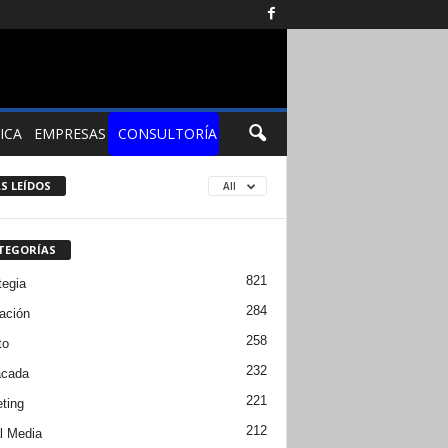
ICA
EMPRESAS
CONSULTORÍA
S LEÍDOS
All
TEGORÍAS
821
tegia
284
ación
258
to
232
acada
221
ting
212
l Media