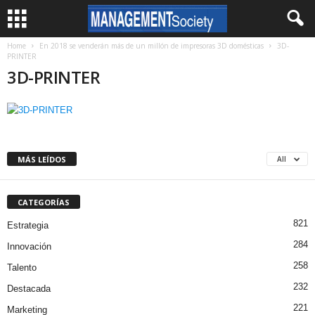
Home
En 2018 se venderán más de un millón de impresoras 3D domésticas
3D-
PRINTER
3D-PRINTER
MÁS LEÍDOS
All
CATEGORÍAS
821
Estrategia
284
Innovación
258
Talento
232
Destacada
221
Marketing