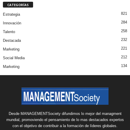
CATEGORÍAS
821
Estrategia
284
Innovación
258
Talento
232
Destacada
221
Marketing
212
Social Media
134
Marketing
Desde MANAGEMENTSociety difundimos lo mejor del managment
mundial, promoviendo el pensamiento de lo mas destacados expertos
con el objetivo de contribuir a la formación de líderes globales.