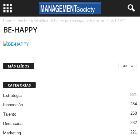
Home
Tres formas de utilizar el humor para conseguir más clientes
BE-HAPPY
BE-HAPPY
MÁS LEÍDOS
All
CATEGORÍAS
821
Estrategia
284
Innovación
258
Talento
232
Destacada
221
Marketing