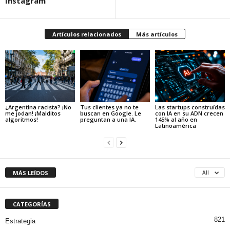
Instagram
Artículos relacionados
Más artículos
¿Argentina racista? ¡No
Tus clientes ya no te
Las startups construídas
me jodan! ¡Malditos
buscan en Google. Le
con IA en su ADN crecen
algoritmos!
preguntan a una IA.
145% al año en
Latinoamérica
MÁS LEÍDOS
All
CATEGORÍAS
821
Estrategia