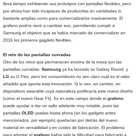
lleva tiempo exhibiendo sus prototipos con pantallas flexibles, pero
por ahora han sido incapaces de producirlas en cantidades lo
bastante amplias como para comercializarlos masivamente. El
grafeno podría venir a cambiar eso, permitiendo cumplir a
Samsung el objetivo que se había marcado de comercializar en
2016 los primeros gagdets flexibles.
El reto de las pantallas curvadas
Otro de los retos que permanecen encima de la mesa son las
pantallas curvadas:
Samsung
ya ha lanzado su Galaxy Round, y
LG
su G Flex, pero los consumidores no ven claro cuál es el valor
añadido que aporta esta innovación. Si lo ven, en cambio, en
dispositivos wearable cuya naturaleza justificaría este nuevo diseño
(como el nuevo Gear Fit). Es en este campo donde el
grafeno
puede ayudar a dar un salto adelante muy notable, pues las
pantallas
OLED
usadas hasta ahora (en los gadgets antes
mencionados, por ejemplo) quedarían por detrás del nuevo
material en versatilidad y en costes de fabricación. El problema
para adoptar el
grafeno
había sido la dificultad para fabricarlo a