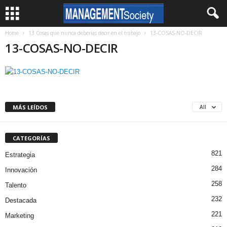
Home
13 Cosas que nunca deberías decir en el trabajo
13-COSAS-NO-DECIR
13-COSAS-NO-DECIR
MÁS LEÍDOS
All
CATEGORÍAS
821
Estrategia
284
Innovación
258
Talento
232
Destacada
221
Marketing