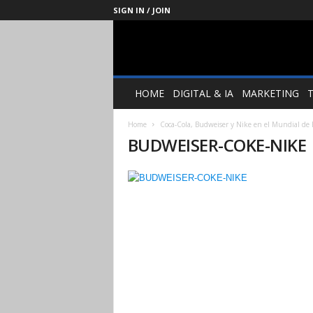
SIGN IN / JOIN
Management
Society
HOME
DIGITAL & IA
MARKETING
Home
Coca-Cola, Budweiser y Nike en el Mundial de B
BUDWEISER-COKE-NIKE