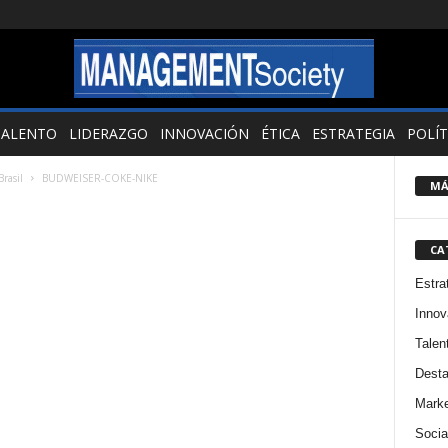
TALENTO
LIDERAZGO
INNOVACIÓN
ÉTICA
ESTRATEGIA
POLÍT
rasil
BUDWEISER-COKE-NIKE
MÁ
CA
Estra
Innov
Talen
Dest
Marke
Socia