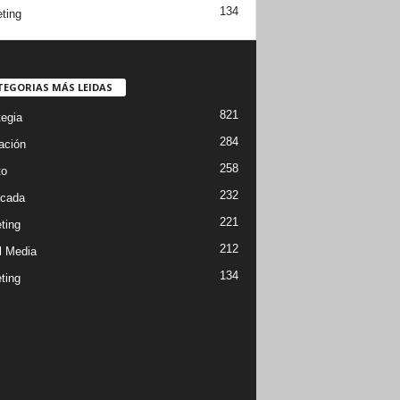
134
ting
TEGORIAS MÁS LEIDAS
821
tegia
284
ación
258
to
232
cada
221
ting
212
l Media
134
ting