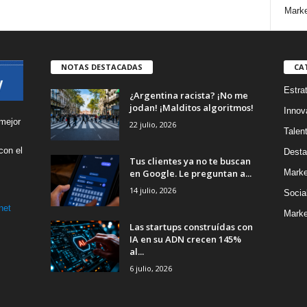
Marke
NOTAS DESTACADAS
CA
Estra
¿Argentina racista? ¡No me
jodan! ¡Malditos algoritmos!
Innov
mejor
22 julio, 2026
Talen
con el
Desta
Tus clientes ya no te buscan
s
en Google. Le preguntan a...
Marke
14 julio, 2026
Socia
net
Marke
Las startups construídas con
IA en su ADN crecen 145%
al...
6 julio, 2026