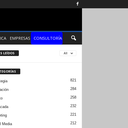
ICA
EMPRESAS
CONSULTORÍA
S LEÍDOS
All
TEGORÍAS
821
tegia
284
ación
258
to
232
acada
221
ting
212
l Media