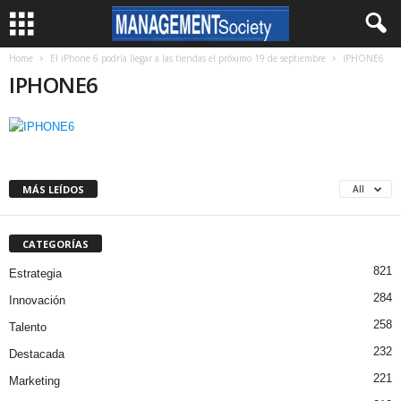
Home
El iPhone 6 podría llegar a las tiendas el próximo 19 de septiembre
IPHONE6
IPHONE6
MÁS LEÍDOS
All
CATEGORÍAS
821
Estrategia
284
Innovación
258
Talento
232
Destacada
221
Marketing