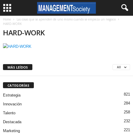
Home
Las cosas que se aprenden de uno mismo cuando se empieza un negocio
HARD-WORK
HARD-WORK
MÁS LEÍDOS
All
CATEGORÍAS
821
Estrategia
284
Innovación
258
Talento
232
Destacada
221
Marketing