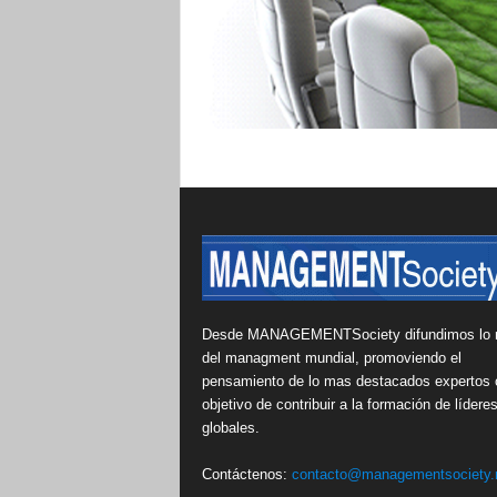
Desde MANAGEMENTSociety difundimos lo 
del managment mundial, promoviendo el
pensamiento de lo mas destacados expertos 
objetivo de contribuir a la formación de lídere
globales.
Contáctenos:
contacto@managementsociety.