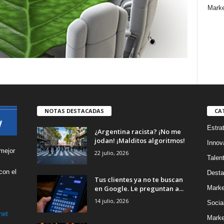
Marke
NOTAS DESTACADAS
CA
Estra
¿Argentina racista? ¡No me
jodan! ¡Malditos algoritmos!
Innov
mejor
22 julio, 2026
Talen
con el
Desta
Tus clientes ya no te buscan
s
en Google. Le preguntan a...
Marke
14 julio, 2026
Socia
net
Marke