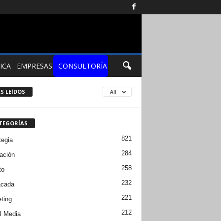
ICA
EMPRESAS
CONSULTORÍA
S LEÍDOS
All
TEGORÍAS
821
tegia
284
ación
258
to
232
acada
221
ting
212
l Media