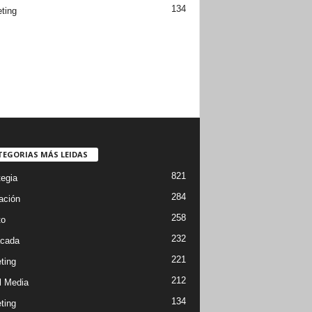
134
ting
TEGORIAS MÁS LEIDAS
821
tegia
284
ación
258
to
232
cada
221
ting
212
l Media
134
ting