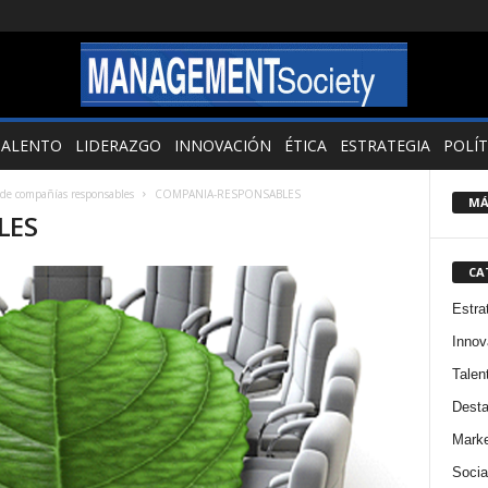
TALENTO
LIDERAZGO
INNOVACIÓN
ÉTICA
ESTRATEGIA
POLÍT
 de compañías responsables
COMPANIA-RESPONSABLES
MÁ
LES
CA
Estra
Innov
Talen
Dest
Marke
Socia