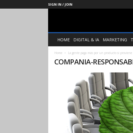
SIGN IN / JOIN
Management
Society
HOME
DIGITAL & IA
MARKETING
Home
La gente paga más por un producto si proviene
COMPANIA-RESPONSAB