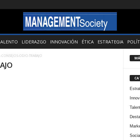
TALENTO
LIDERAZGO
INNOVACIÓN
ÉTICA
ESTRATEGIA
POLÍT
5-CONSEJOS-ODIO-TRABAJO
MÁ
AJO
CA
Estra
Innov
Talen
Dest
Marke
Socia