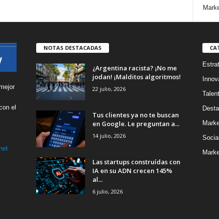
Marke
NOTAS DESTACADAS
CA
Estra
¿Argentina racista? ¡No me
jodan! ¡Malditos algoritmos!
Innov
mejor
22 julio, 2026
Talen
con el
Desta
Tus clientes ya no te buscan
s
en Google. Le preguntan a...
Marke
14 julio, 2026
Socia
net
Marke
Las startups construídas con
IA en su ADN crecen 145%
al...
6 julio, 2026