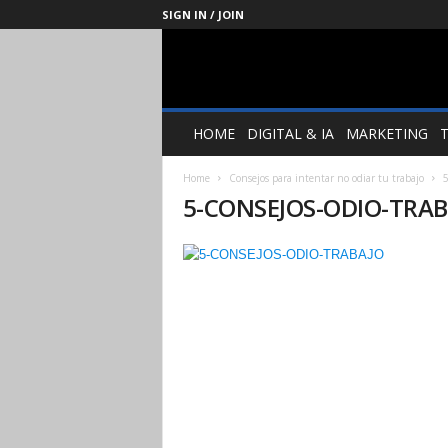
SIGN IN / JOIN
Management
Society
HOME
DIGITAL & IA
MARKETING
Home
Consejos para intentar no odiar tu trabajo
5-CONSEJOS-ODIO-TRAB