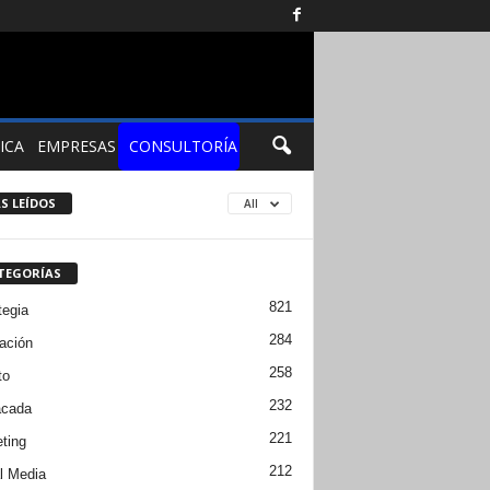
ICA
EMPRESAS
CONSULTORÍA
S LEÍDOS
All
TEGORÍAS
821
tegia
284
ación
258
to
232
acada
221
ting
212
l Media