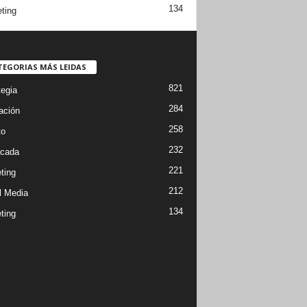
134
ting
TEGORIAS MÁS LEIDAS
821
tegia
284
ación
258
to
232
cada
221
ting
212
l Media
134
ting