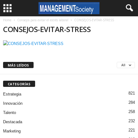
Home
Consejos para evitar el estrés laboral
CONSEJOS-EVITAR-STRESS
CONSEJOS-EVITAR-STRESS
MÁS LEÍDOS
All
CATEGORÍAS
821
Estrategia
284
Innovación
258
Talento
232
Destacada
221
Marketing