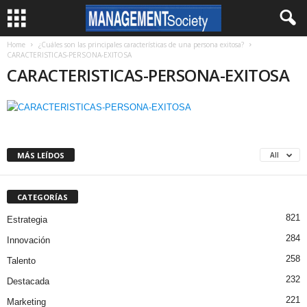
Home
¿Cuáles son las principales características de una persona exitosa?
CARACTERISTICAS-PERSONA-EXITOSA
CARACTERISTICAS-PERSONA-EXITOSA
MÁS LEÍDOS
All
CATEGORÍAS
821
Estrategia
284
Innovación
258
Talento
232
Destacada
221
Marketing