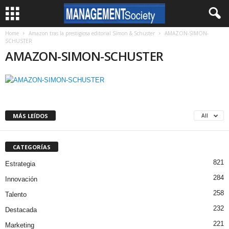
Home
Amazon tras la prestigiosa editorial Simon & Schuster
AMAZON-SIMON-
SCHUSTER
AMAZON-SIMON-SCHUSTER
MÁS LEÍDOS
All
CATEGORÍAS
821
Estrategia
284
Innovación
258
Talento
232
Destacada
221
Marketing