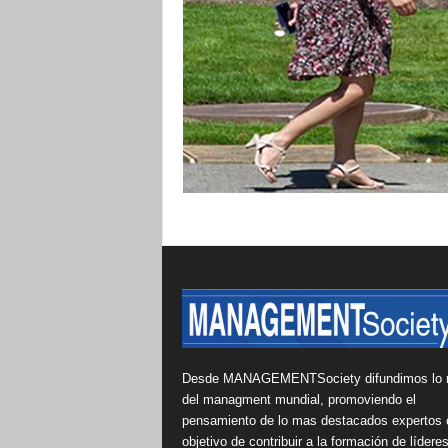
Desde MANAGEMENTSociety difundimos lo 
del managment mundial, promoviendo el
pensamiento de lo mas destacados expertos 
objetivo de contribuir a la formación de lídere