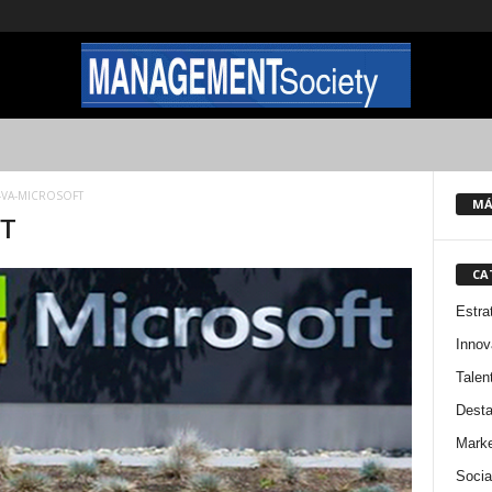
VA-MICROSOFT
MÁ
FT
CA
Estra
Innov
Talen
Dest
Marke
Socia