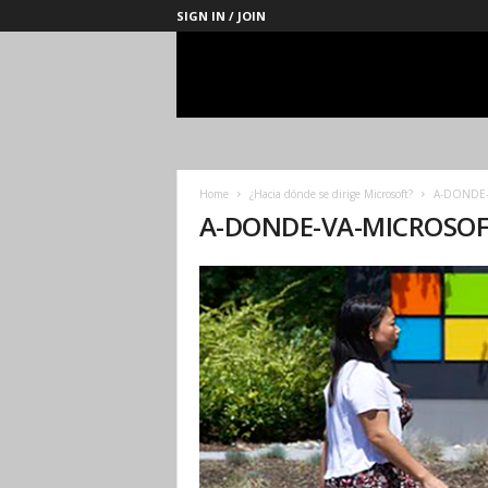
SIGN IN / JOIN
Management
Society
Home
¿Hacia dónde se dirige Microsoft?
A-DONDE-
A-DONDE-VA-MICROSO