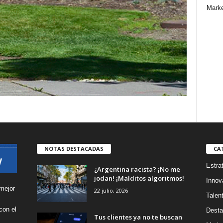
Marke
NOTAS DESTACADAS
CA
Estra
¿Argentina racista? ¡No me
jodan! ¡Malditos algoritmos!
Innov
mejor
22 julio, 2026
Talen
con el
Desta
Tus clientes ya no te buscan
s