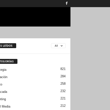
S LEÍDOS
All
TEGORÍAS
821
tegia
284
ación
258
to
232
acada
221
ting
212
l Media