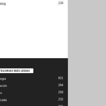
134
ting
TEGORIAS MÁS LEIDAS
821
tegia
284
ación
258
to
232
cada