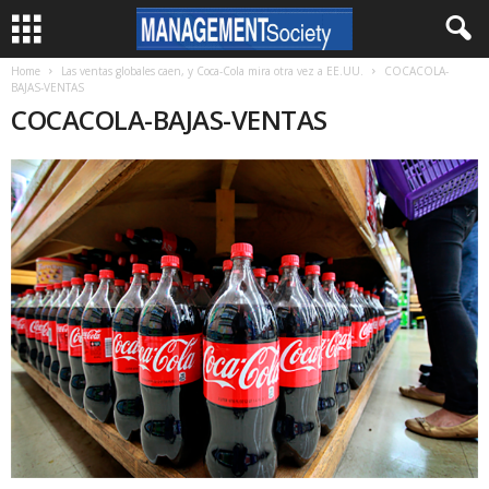
Home
Las ventas globales caen, y Coca-Cola mira otra vez a EE.UU.
COCACOLA-
BAJAS-VENTAS
COCACOLA-BAJAS-VENTAS