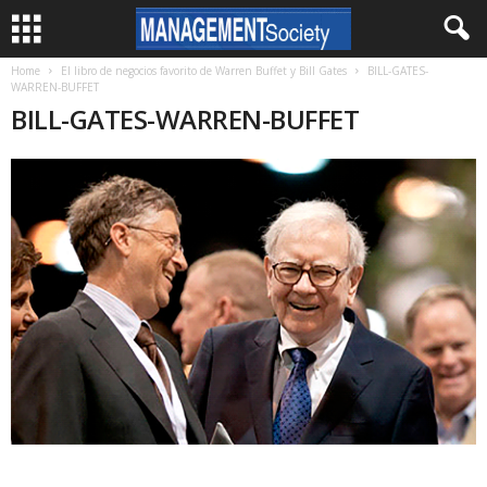
Home
El libro de negocios favorito de Warren Buffet y Bill Gates
BILL-GATES-
WARREN-BUFFET
BILL-GATES-WARREN-BUFFET