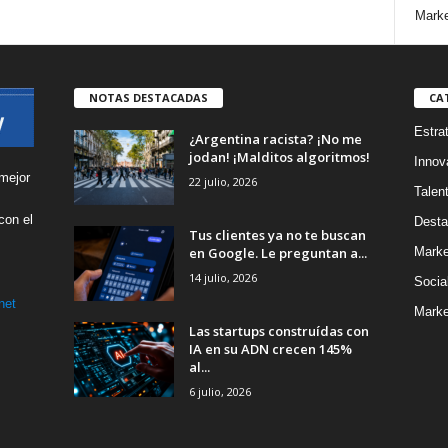
Marke
NOTAS DESTACADAS
CA
Estra
¿Argentina racista? ¡No me
jodan! ¡Malditos algoritmos!
Innov
mejor
22 julio, 2026
Talen
con el
Desta
Tus clientes ya no te buscan
s
en Google. Le preguntan a...
Marke
14 julio, 2026
Socia
net
Marke
Las startups construídas con
IA en su ADN crecen 145%
al...
6 julio, 2026