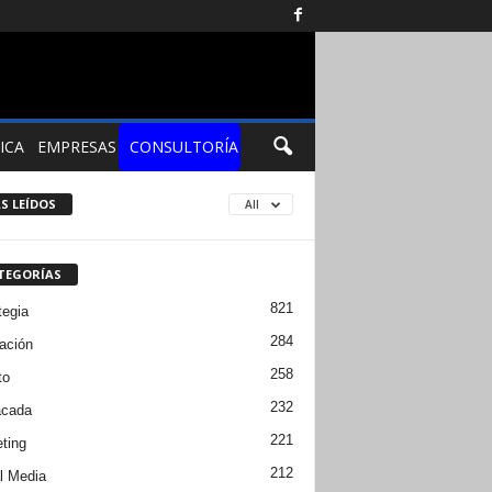
ICA
EMPRESAS
CONSULTORÍA
S LEÍDOS
All
TEGORÍAS
821
tegia
284
ación
258
to
232
acada
221
ting
212
l Media