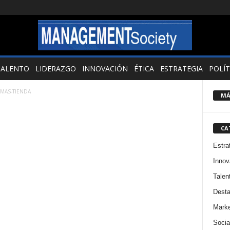
TALENTO
LIDERAZGO
INNOVACIÓN
ÉTICA
ESTRATEGIA
POLÍT
-MAS-TIENDA
MÁ
CA
Estra
Innov
Talen
Dest
Marke
Socia