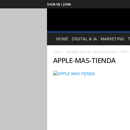
SIGN IN / JOIN
Management
Society
HOME
DIGITAL & IA
MARKETING
Home
Las Apple Store son más que tiendas
APPLE
APPLE-MAS-TIENDA