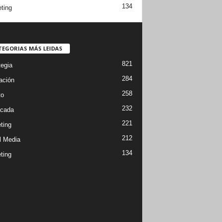
134
ting
TEGORIAS MÁS LEIDAS
821
tegia
284
ación
258
to
232
cada
221
ting
212
l Media
134
ting