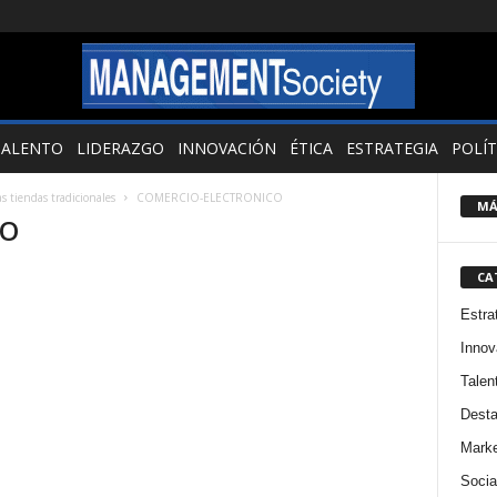
TALENTO
LIDERAZGO
INNOVACIÓN
ÉTICA
ESTRATEGIA
POLÍT
as tiendas tradicionales
COMERCIO-ELECTRONICO
MÁ
CO
CA
Estra
Innov
Talen
Dest
Marke
Socia