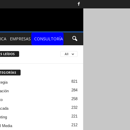
ICA
EMPRESAS
CONSULTORÍA
S LEÍDOS
All
TEGORÍAS
821
tegia
284
ación
258
to
232
acada
221
ting
212
l Media