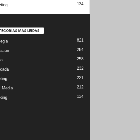
134
ting
TEGORIAS MÁS LEIDAS
821
tegia
284
ación
258
to
232
cada
221
ting
212
l Media
134
ting