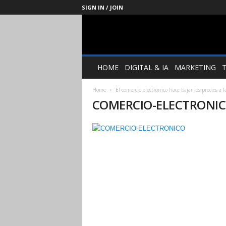
SIGN IN / JOIN
Management
Society
HOME
DIGITAL & IA
MARKETING
Home
El comercio electrónico hace bajar los precios a l
COMERCIO-ELECTRONI