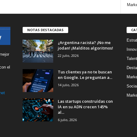
Marke
NOTAS DESTACADAS
CA
Estra
¿Argentina racista? ¡No me
jodan! ¡Malditos algoritmos!
Innov
mejor
22 julio, 2026
Talen
con el
Desta
Tus clientes ya no te buscan
s
en Google. Le preguntan a...
Marke
14 julio, 2026
Socia
net
Marke
Las startups construídas con
IA en su ADN crecen 145%
al...
6 julio, 2026