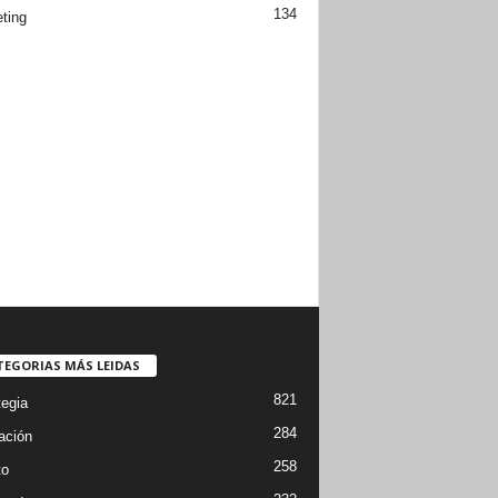
134
ting
TEGORIAS MÁS LEIDAS
821
tegia
284
ación
258
to