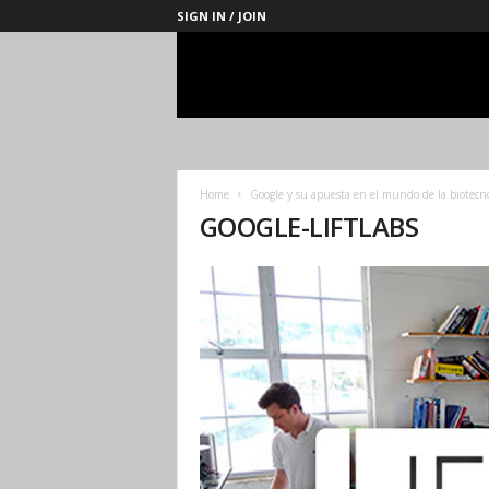
SIGN IN / JOIN
Management
Society
Home
Google y su apuesta en el mundo de la biotecnol
GOOGLE-LIFTLABS