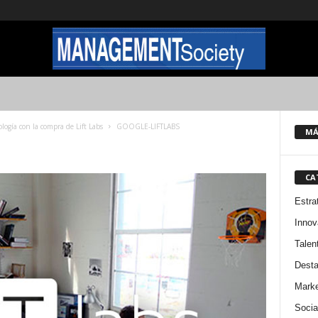
ogía con la compra de Lift Labs
GOOGLE-LIFTLABS
MÁ
CA
Estra
Innov
Talen
Dest
Marke
Socia