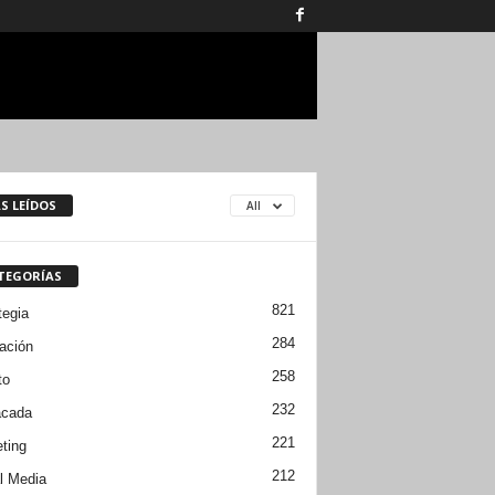
S LEÍDOS
All
TEGORÍAS
821
tegia
284
ación
258
to
232
acada
221
ting
212
l Media