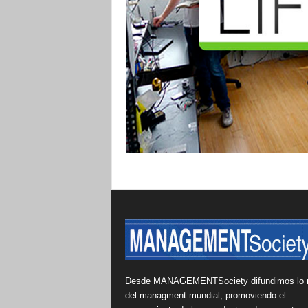
Desde MANAGEMENTSociety difundimos lo 
del managment mundial, promoviendo el