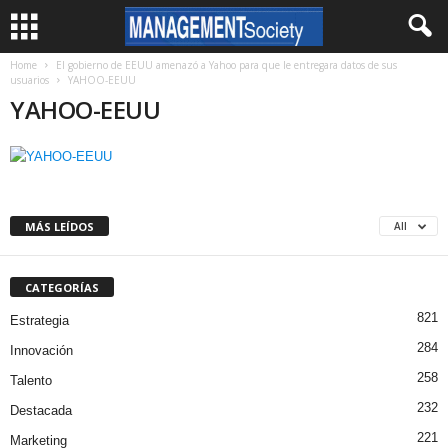
Home
El gobierno de EEUU amenazó a Yahoo para que le entregara datos de sus
usuarios
YAHOO-EEUU
YAHOO-EEUU
MÁS LEÍDOS
All
CATEGORÍAS
821
Estrategia
284
Innovación
258
Talento
232
Destacada
221
Marketing