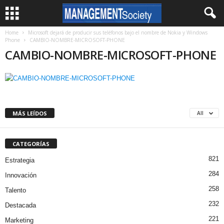
Home
Microsoft dejará de producir sus teléfonos bajo el nombre de Nokia y Windows
Phone
CAMBIO-NOMBRE-MICROSOFT-PHONE
CAMBIO-NOMBRE-MICROSOFT-PHONE
MÁS LEÍDOS
All
CATEGORÍAS
821
Estrategia
284
Innovación
258
Talento
232
Destacada
221
Marketing