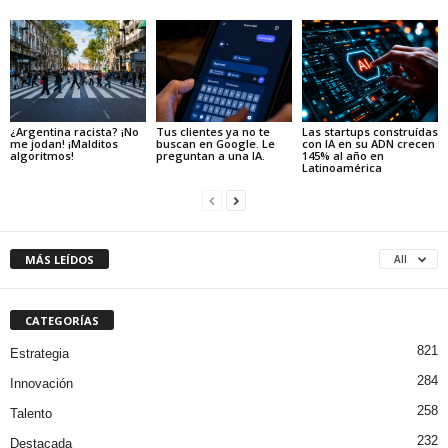
¿Argentina racista? ¡No
Tus clientes ya no te
Las startups construídas
me jodan! ¡Malditos
buscan en Google. Le
con IA en su ADN crecen
algoritmos!
preguntan a una IA.
145% al año en
Latinoamérica
MÁS LEÍDOS
All
CATEGORÍAS
821
Estrategia
284
Innovación
258
Talento
232
Destacada