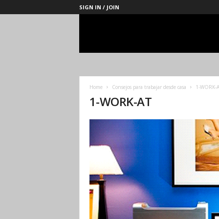
SIGN IN / JOIN
Management
Society
Home
Consejos para trabajar desde casa
1-WORK-A
1-WORK-AT