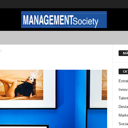
T
MÁ
CA
Estra
Innov
Talen
Dest
Marke
Socia