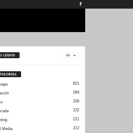
S LEÍDOS
All
TEGORÍAS
821
tegia
284
ación
258
to
232
acada
221
ting
212
l Media