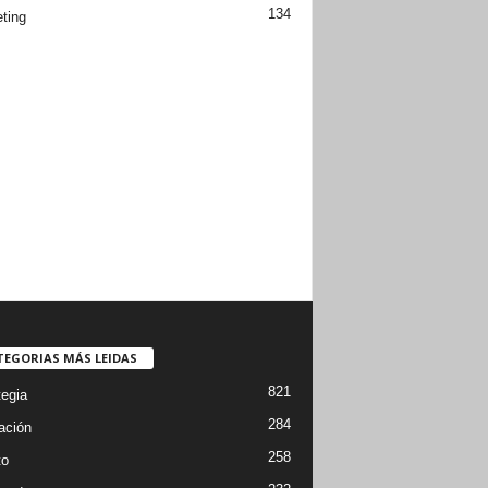
134
ting
TEGORIAS MÁS LEIDAS
821
tegia
284
ación
258
to