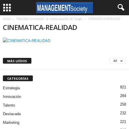
Home
“Realidad cinemática”, la nueva apuesta de Google
CINEMATICA-REALIDAD
CINEMATICA-REALIDAD
MÁS LEÍDOS
All
CATEGORÍAS
821
Estrategia
284
Innovación
258
Talento
232
Destacada
221
Marketing